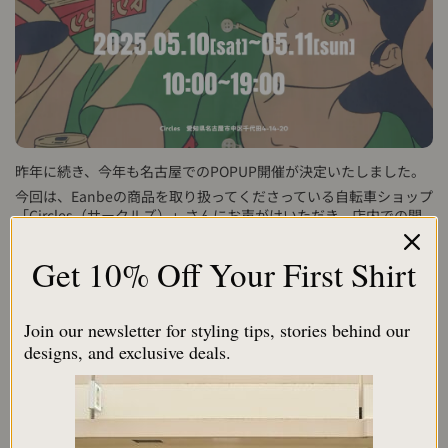
昨年に続き、今年も名古屋でのPOPUP開催が決定いたしました。
今回は、Eanbeの商品を取り扱ってくださっている自転車ショップ
「Circles（サークルズ）」さんにお声がけいただき、店内での開
催となります。「自転車 × アロハ」という、一見するとミスマッ
チに思える組み合わせですが、どちらも“風を感じて心地よく過ご
Get 10% Off Your First Shirt
す”ことは共通しております。
ペダルを漕いで風を切る気持ちよさと、アロハが生むリラックス
感。この2つの“いいあんべぇ”を、名古屋でぜひ体感していただけ
Join our newsletter for styling tips, stories behind our
たら嬉しいです。Circlesさんで手に取ってくれている方、昨年の
designs, and exclusive deals.
POPUPに来てくださった方、オンラインで愛知・東海エリアから
ご注文いただいている方、そして「気になってはいたけど、ま
だ…」という方。
お時間が合えば、ぜひこの機会に会場へお越しください。直接お
会いしてお話しできることを楽しみにしています！