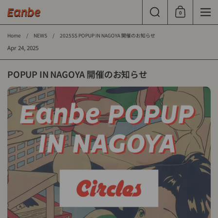
Skip to content
Search
0
Shopping Cart
Men
Home
/
NEWS
/
2025SS POPUP IN NAGOYA 開催のお知らせ
Apr 24, 2025
POPUP IN NAGOYA 開催のお知らせ