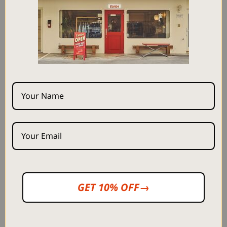
【POPUP IN NAGOYA】
◼︎場所：Circles
◼︎日程：2025年5月10日(土),11日(日)
◼︎時間：10:00~19:00
◼︎住所：
〒460-0012 愛知県名古屋市中区千代田4-14-20
<販売商品>
◼︎2025SS COLLECTION(3月販売の商品)
◼︎2025SS 2nd COLLECTION(4月販売の商品)
◼︎その他 小物やパンツなど
<注意事項>
※POPUP用に在庫をご用意しておりますが、完売商品が出てしま
う場合がございます。
※混雑状況によって、入場規制させていただく場合がございます。
※内容は予告なく変更する場合がございます。あらかじめご容赦
GET 10% OFF→
ください。
<お支払い方法について>
現金、クレジットカード、QRコード払いがご使用いただけます。