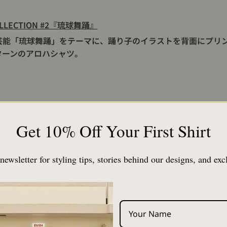
OLLECTION #2『琉球舞踊』
芸能「琉球舞踊」をテーマに、踊り子のイラストを背面にプリ
ターンのアロハシャツ。
クは昨年沖縄返還50周年を記念して製作した『京太郎』『山猫
ンに続き、沖縄と京都を拠点に活動するタトゥーアーティスト・
Get 10% Off Your First Shirt
だきました。
newsletter for styling tips, stories behind our designs, and exc
について