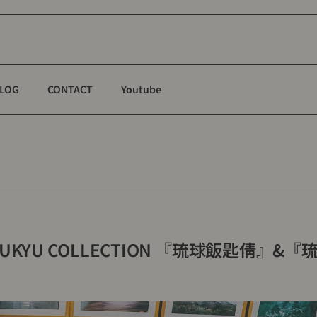
LOG
CONTACT
Youtube
RYUKYU COLLECTION 『琉球飯匙倩』&『