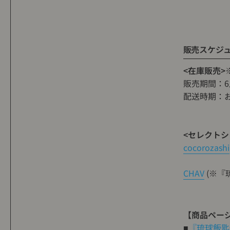
販売スケジ
<在庫販売>
販売期間：6月
配送時期：お
<セレクトシ
cocorozashi
CHAV
(※『
【商品ペー
■
『琉球飯匙