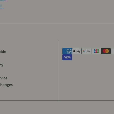
』
uide
cy
rvice
changes