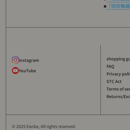
■
『琉球舞踊
shopping g
Instagram
FAQ
YouTube
Privacy poli
STC Act
Terms of se
Returns/Ex
© 2025 Eanbe, All rights reserved.