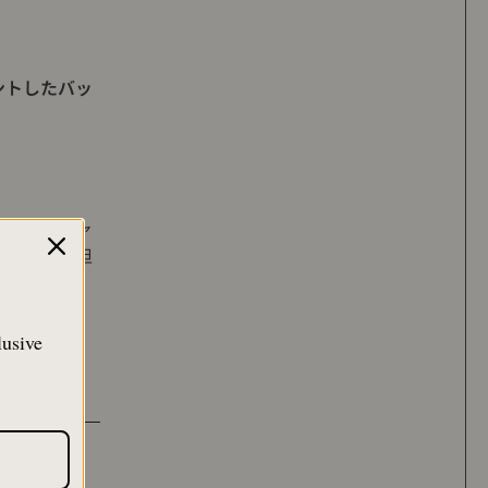
ントしたバッ
』のベトジャ
TKさんに担
lusive