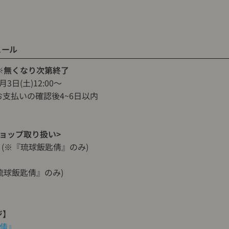
ュール
※無くなり次第終了
3日(土)12:00〜
支払いの確認後4~6日以内
ョップ取り扱い>
(※『琉球飯匙倩』のみ)
琉球飯匙倩』のみ)
ジ】
倩』