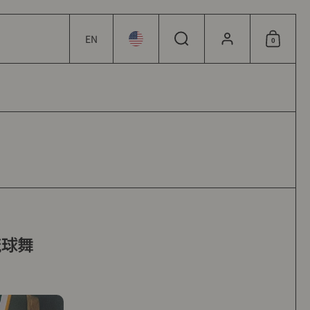
EN
0
Choose language / currency
Choose language / currency
Search
Account
Shoppin
琉球舞