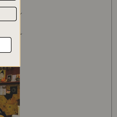
江島出身のシ
Anlyさん
出身だった