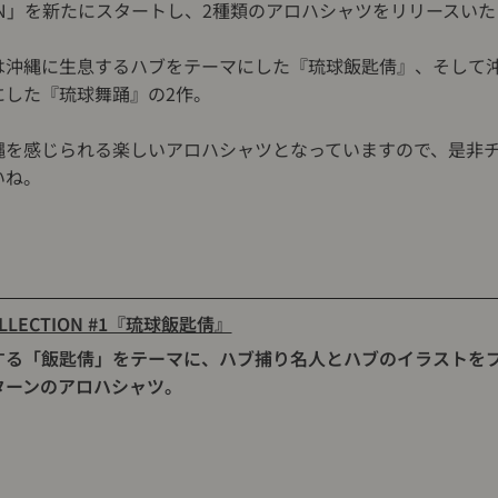
TION」を新たにスタートし、2種類のアロハシャツをリリースい
は沖縄に生息するハブをテーマにした『琉球飯匙倩』、そして
にした『琉球舞踊』の2作。
縄を感じられる楽しいアロハシャツとなっていますので、是非
いね。
OLLECTION #1『琉球飯匙倩』
する「飯匙倩」をテーマに、ハブ捕り名人とハブのイラストを
ターンのアロハシャツ。