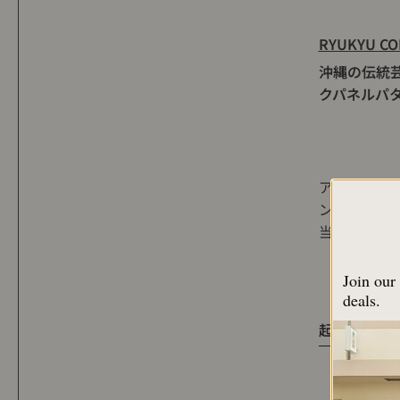
RYUKYU C
沖縄の伝統
クパネルパ
アートワー
ンのデザイ
当していた
Join our 
deals.
起用モデル