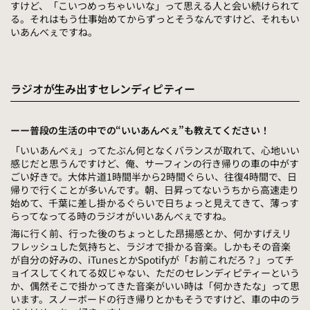
すけど、「こいつめっちゃいいな」って思える人と会い続けられて
る。それはもう仕事始めてからずっとそうなんですけど、それもい
いあんべぇですね。
ラジオが生み出すセレンディピティー
ーー普段の生活の中での“いいあんべぇ”も教えてください！
「いいあんべぇ」ってたぶん何となくバランスが取れて、心地いい
感じだと思うんですけど、俺、サーフィンの行き帰りの車の中がす
ごい好きで。大体片道1時間半から2時間ぐらい、往復4時間で、日
帰りで行くことが多いんです。朝、日昇ってないうちから高速走り
始めて、千葉に差し掛かるぐらいで日ちょっと見えてきて、薄っす
らってなってる時のラジオがいいあんべぇですね。
海に行く前、行った後のちょっとした昂揚感とか、何かすげえリ
フレッシュした気持ちと、ラジオで掛かる音楽。しかもその音楽
が自分の好みの、iTunesとかSpotifyが「お前これだろ？」ってチ
ョイスしてくれてる奴じゃない、ただのセレンディピティーという
か、偶然そこで掛かってきた音楽がいい時は「何かきたな」って思
います。スノーボードの行き帰りとかもそうですけど、車の中のラ