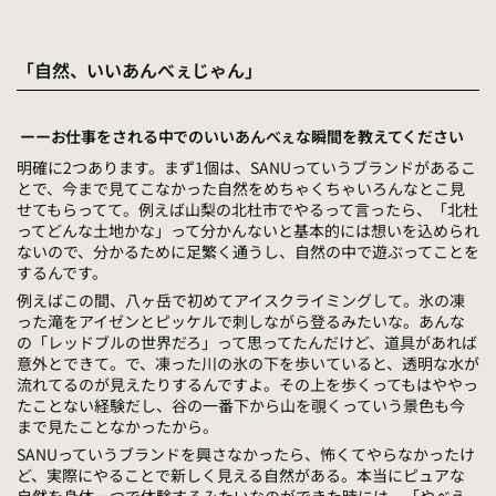
「自然、いいあんべぇじゃん」
ーーお仕事をされる中でのいいあんべぇな瞬間を教えてください
明確に2つあります。まず1個は、SANUっていうブランドがあるこ
とで、今まで見てこなかった自然をめちゃくちゃいろんなとこ見
せてもらってて。例えば山梨の北杜市でやるって言ったら、「北杜
ってどんな土地かな」って分かんないと基本的には想いを込められ
ないので、分かるために足繁く通うし、自然の中で遊ぶってことを
するんです。
例えばこの間、八ヶ岳で初めてアイスクライミングして。氷の凍
った滝をアイゼンとピッケルで刺しながら登るみたいな。あんな
の「レッドブルの世界だろ」って思ってたんだけど、道具があれば
意外とできて。で、凍った川の氷の下を歩いていると、透明な水が
流れてるのが見えたりするんですよ。その上を歩くってもはややっ
たことない経験だし、谷の一番下から山を覗くっていう景色も今
まで見たことなかったから。
SANUっていうブランドを興さなかったら、怖くてやらなかったけ
ど、実際にやることで新しく見える自然がある。本当にピュアな
自然を身体一つで体験するみたいなのができた時には、「やべえ