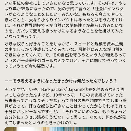
いな単位の会社にしていきたいなと思っています。その心は、やっ
ぱり年が35歳になったので、男の子的に言うと「社会にインパク
トがあるようなことをしたい」みたいな。もちろん今までやって
きたことも、大なり小なりインパクトはあったとは思うんですけ
ど。それが世界規模で人が自然との関係性とか暮らし方みたいな
のを、ガバッて変えるきっかけになるようなことを仕掛けてみた
いなって思ってて。
好きな奴らと好きなことをしながら、スピードと規模を資本主義
の中でしっかり達成していくみたいな。最終的にみんなが自然を
好きになってくれて、で、その自然を守ろうという人が増えるって
いうのが一番最後のゴールなんですけど、そこに向けてやっていく
っていうのが今の姿勢です。
ーーそう考えるようになったきっかけは何だったんでしょう？
そうですね。いや、Backpackers’ Japanの代表を辞めるなんて思
いもしなかったんすけど、10年やって、「このまま続けていった
ら未来ってこうなりそうだな」って自分の先を想像できてしまう感
覚があって。好きな奴らと好きなことはやってたからそれはそれで
十分にハッピーなんですけど、「それでいいのかな、もうちょっと
自分的にアクセル踏めそうだな」って思って。なので、何か先が見
えてしまったというのもきっかけの1つ。