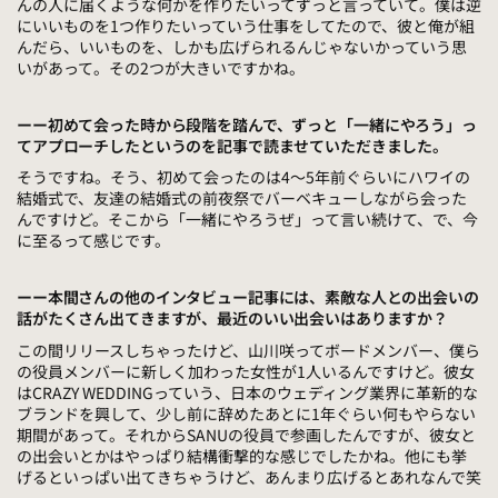
んの人に届くような何かを作りたいってずっと言っていて。僕は逆
にいいものを1つ作りたいっていう仕事をしてたので、彼と俺が組
んだら、いいものを、しかも広げられるんじゃないかっていう思
いがあって。その2つが大きいですかね。
ーー
初めて会った時から段階を踏んで、ずっと「一緒にやろう」っ
てアプローチしたというのを記事で読ませていただきました。
そうですね。そう、初めて会ったのは4～5年前ぐらいにハワイの
結婚式で、友達の結婚式の前夜祭でバーベキューしながら会った
んですけど。そこから「一緒にやろうぜ」って言い続けて、で、今
に至るって感じです。
ーー本間さんの他のインタビュー記事には、素敵な人との出会いの
話がたくさん出てきますが、最近のいい出会いはありますか？
この間リリースしちゃったけど、山川咲ってボードメンバー、僕ら
の役員メンバーに新しく加わった女性が1人いるんですけど。彼女
はCRAZY WEDDINGっていう、日本のウェディング業界に革新的な
ブランドを興して、少し前に辞めたあとに1年ぐらい何もやらない
期間があって。それからSANUの役員で参画したんですが、彼女と
の出会いとかはやっぱり結構衝撃的な感じでしたかね。
他にも挙
げるといっぱい出てきちゃうけど、あんまり広げるとあれなんで笑