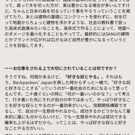
って、森って木を切った方が、実は豊かになる場合が多いんですけ
ど。ちゃんと日本の森を切るっていう事をやろうっていうことを掲
げてたり。あとは建物の基礎にコンクリートを使わずに、杭を打
って地面からちょっと建物を浮かすような、社会の教科書で習っ
た高床式倉庫みたいなことを。高床式で作ることによって、地面へ
のダメージを最小化することもやってて。最終的にはSANUの建物
とかブランドが広がれば広がるほど自然が豊かになるっていうと
ころを目指してます。
ーーお仕事をされる上で大切にされていることは何ですか？
そうですね。何個かあるけど、
「好きな奴とやる」
。それはも
う、Backpackers’ Japanを興した時からずっと一緒で。“好きな奴
と好きなことする”っていうのが一番社会のためになるって思って
るんです。二十歳ぐらいの時に「何が一番いいのかな？」って考え
て、行き着いた先にそれが自分の中ではあって。やっぱり好きなこ
とを好きな奴らとやるのが一番効率がいいし、信頼関係構築でき
るし、で、自分が一生懸命やれるから。成功するかどうかなんて基
本的に誰にも分からないけど、でも一生懸命やれれば成功できる
確率も上がるはずだから。ってことは、やっぱ好きな奴らと好き
なことやる方がいい。