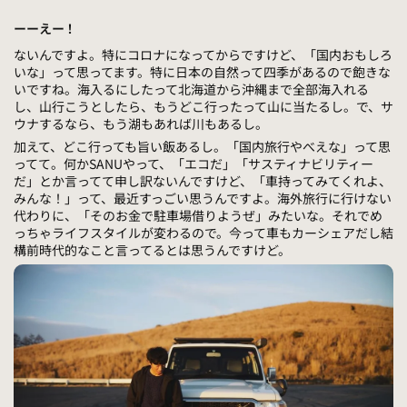
ーーえー！
ないんですよ。特にコロナになってからですけど、「国内おもしろ
いな」って思ってます。特に日本の自然って四季があるので飽きな
いですね。海入るにしたって北海道から沖縄まで全部海入れる
し、山行こうとしたら、もうどこ行ったって山に当たるし。で、サ
ウナするなら、もう湖もあれば川もあるし。
加えて、どこ行っても旨い飯あるし。「国内旅行やべえな」って思
ってて。何かSANUやって、「エコだ」「サスティナビリティー
だ」とか言ってて申し訳ないんですけど、「車持ってみてくれよ、
みんな！」って、最近すっごい思うんですよ。海外旅行に行けない
代わりに、「そのお金で駐車場借りようぜ」みたいな。それでめ
っちゃライフスタイルが変わるので。今って車もカーシェアだし結
構前時代的なこと言ってるとは思うんですけど。